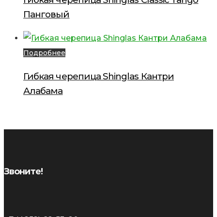
Панговый
Подробнее
Гибкая черепица Shinglas Кантри
Алабама
Звоните!