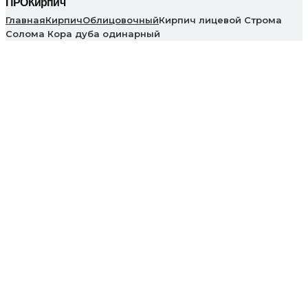
ПРОКирпич
Главная
Кирпич
Облицовочный
Кирпич лицевой Строма
Солома Кора дуба одинарный